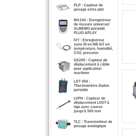
PLP : Capteur de
pesage extra plat
MA104 : Enregistreur
de mesure universel
ALMEMO portable
PLUG &PLAY
IVY : Enregistreur
sans-fil en NB-IoT en
température, humidité,
CO2, pression
GX200 : Capteur de
déplacement à câble
pour application
maritime
LDT 450 :
Thermomètre étalon
portable
LVPH : Capteur de
déplacement LVDT à
tige avec course
jusqu'à 500 mm
TLC : Transmetteur de
pesage analogique