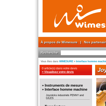
À propos de Wimesure
|
Nos partenai
Recherche
Vous êtes dans
WIMESURE
»
Interface homme machi
0 article(s) dans votre devis
Jo
> Visualisez votre devis
»
Instruments de mesure
»
Interface homme machine
Joysticks industriels PENNY and
GILES