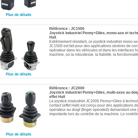
Plus de détails
Référence : JC1500
Joystick industriel Penny+Giles, mono-axe et techn
Hall
Extrêmement résistant, ce joystick industriel mono-a
JC1500 est fait pour des applications sévères de con
opérateur dans les véhicules et dans les interfaces
machine, où la robustesse, la fiabilité, la fonctionnalité
Plus de détails
Référence : JC2000
Joystick industriel Penny+Giles, multi-axes au doig
effet Hall
Le joystick insdustriel JC2000 Penny+Giles à techno
contact (effet Hall) est conçu pour des applications d
opérateur au doigt (finger operated) demandant une 
importante lors du contrôle de la machine. Le contrôle
Plus de détails