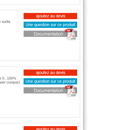
 sortie
e 0...100% .
evier compact