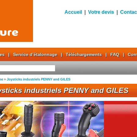
Accueil
|
Votre devis
|
Contac
res
|
Service d’étalonnage
|
Téléchargements
|
FAQ
|
Con
ne
»
Joysticks industriels PENNY and GILES
ysticks industriels PENNY and GILES