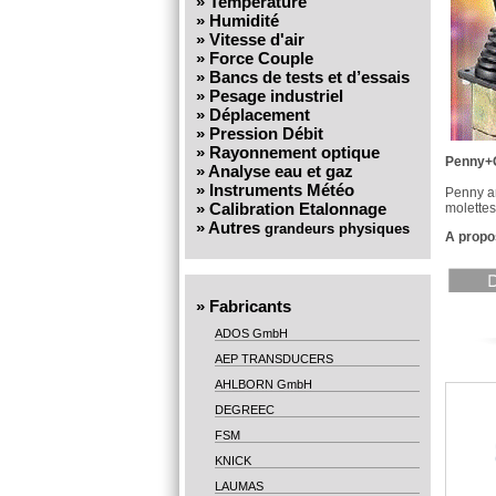
»
Température
»
Humidité
»
Vitesse d'air
»
Force Couple
»
Bancs de tests et d’essais
»
Pesage industriel
»
Déplacement
»
Pression Débit
»
Rayonnement optique
Penny+Gi
»
Analyse eau et gaz
»
Instruments Météo
Penny an
»
Calibration Etalonnage
molettes
»
Autres
grandeurs physiques
A propo
»
Fabricants
ADOS GmbH
AEP TRANSDUCERS
AHLBORN GmbH
DEGREEC
FSM
KNICK
LAUMAS