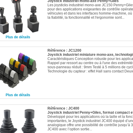
Joystick industriel mono-axe Penny+Giles
Les joysticks industriel mono-axe JC150 Penny+Gile
pour des applications exigeantes de contrôle opérat
véhicules et dans les interfaces homme-machine, où 
la fiabilité, la fonctionnalité et l'ergonomie sont...
Plus de détails
Référence : JC1200
Joystick industriel miniature mono-axe, technologie
Caractéristiques Conception robuste pour les applicati
Rappel par ressort au centre ou à l'une des extrémit
sous-panneau réduit : 9mm Testé à 5 millions de cyc
Technologie du capteur : effet Hall sans contact Deux.
Plus de détails
Référence : JC400
Joystick industriel Penny+Giles, format compact e
Développé pour les applications où la taille et la fonc
importantes, le Joystick industriel JC400 équipé d’un
analogique offre une possibilité de contrôle jusqu’à 3
JC400 avec l’option sortie...