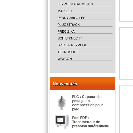
LEYRO INSTRUMENTS
MARK-10
PENNY and GILES
PLUG&TRACK
PRECIZIKA
SCHILTKNECHT
SPECTRA SYMBOL
TECNOSOFT
WAYCON
Nouveautés
FLC : Capteur de
pesage en
compression pour
pied
Feel FDP :
Transmetteur de
pression différentielle