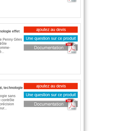
ologie effet
xe Penny Giles
trôle
 homme-
...
t, technologie
logie sans
e contrôle
précision
ur...