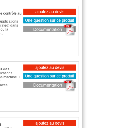
de contrôle au
applications
erated) dans
 où la
...
+Giles
ications
e-machine. Il
t
axes...
l