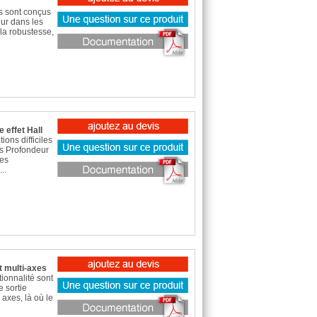
s sont conçus
eur dans les
la robustesse,
 effet Hall
ons difficiles
és Profondeur
les
..
t multi-axes
tionnalité sont
e sortie
 axes, là où le