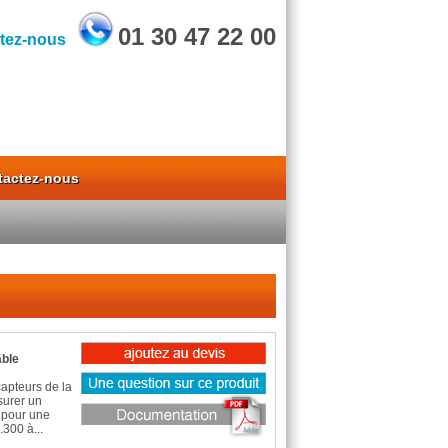
01 30 47 22 00
tez-nous
tactez-nous
âble
capteurs de la
surer un
 pour une
300 à...