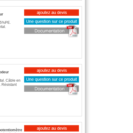
ur
25%PE.
tal.
odeur
al. Câble en
 Résistant
potentiomètre