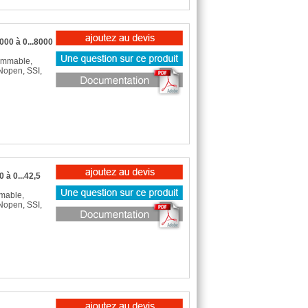
000 à 0...8000
ammable,
Nopen, SSI,
 à 0...42,5
mmable,
Nopen, SSI,