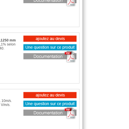
...1250 mm
0,1% selon
40.
. 10m/s.
 V/m/s.