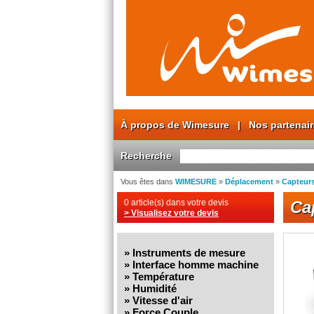
À propos de Wimesure
|
Nos partenai
Recherche
Vous êtes dans
WIMESURE
»
Déplacement
»
Capteurs
0 article(s) dans votre devis
Ca
> Visualisez votre devis
»
Instruments de mesure
»
Interface homme machine
»
Température
»
Humidité
»
Vitesse d'air
»
Force Couple