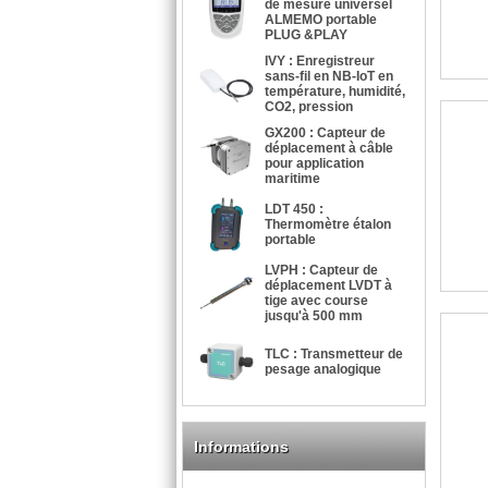
de mesure universel
ALMEMO portable
PLUG &PLAY
IVY : Enregistreur
sans-fil en NB-IoT en
température, humidité,
CO2, pression
GX200 : Capteur de
déplacement à câble
pour application
maritime
LDT 450 :
Thermomètre étalon
portable
LVPH : Capteur de
déplacement LVDT à
tige avec course
jusqu'à 500 mm
TLC : Transmetteur de
pesage analogique
Informations