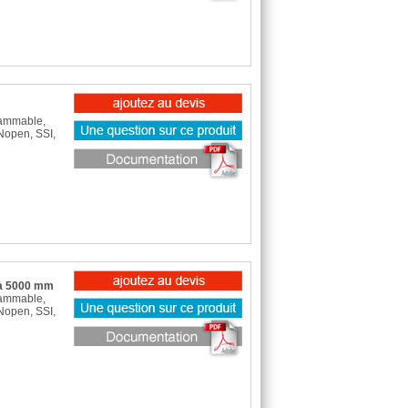
rammable,
Nopen, SSI,
 à 5000 mm
rammable,
Nopen, SSI,