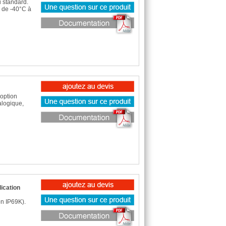
 standard.
n de -40°C à
option
alogique,
ication
on IP69K).