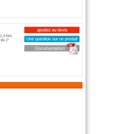
11,3 Nm.
 de 2°.