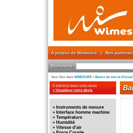
À propos de Wimesure
|
Nos partenai
Recherche
Vous êtes dans
WIMESURE
»
Bancs de test et d'essa
0 article(s) dans votre devis
Ba
> Visualisez votre devis
»
Instruments de mesure
»
Interface homme machine
»
Température
»
Humidité
»
Vitesse d'air
»
Force Couple