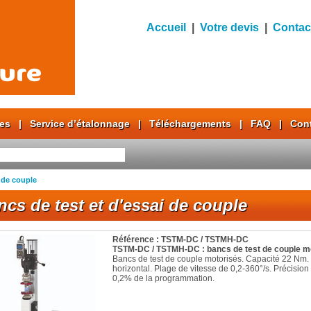
Accueil
|
Votre devis
|
Contac
res
|
Service d’étalonnage
|
Téléchargements
|
FAQ
|
Con
i de couple
ncs de test et d'essai de couple
Référence : TSTM-DC / TSTMH-DC
TSTM-DC / TSTMH-DC : bancs de test de couple m
Bancs de test de couple motorisés. Capacité 22 Nm. 
horizontal. Plage de vitesse de 0,2-360°/s. Précision
0,2% de la programmation.