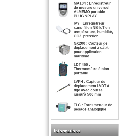
MA104 : Enregistreur
de mesure universel
ALMEMO portable
PLUG &PLAY
IVY : Enregistreur
sans-fil en NB-IoT en
température, humidité,
CO2, pression
GX200 : Capteur de
déplacement à câble
pour application
maritime
LDT 450 :
Thermomètre étalon
portable
LVPH : Capteur de
déplacement LVDT à
tige avec course
jusqu'à 500 mm
TLC : Transmetteur de
pesage analogique
Informations