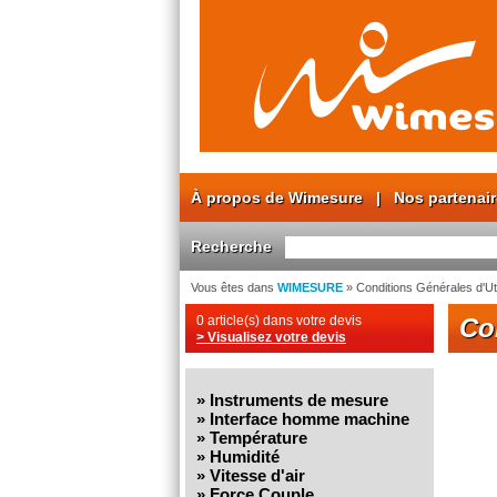
À propos de Wimesure
|
Nos partenai
Recherche
Vous êtes dans
WIMESURE
» Conditions Générales d'Uti
0 article(s) dans votre devis
Co
> Visualisez votre devis
»
Instruments de mesure
»
Interface homme machine
»
Température
»
Humidité
»
Vitesse d'air
»
Force Couple