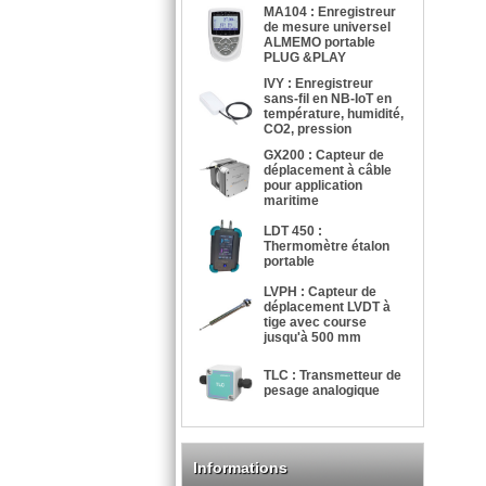
MA104 : Enregistreur
de mesure universel
ALMEMO portable
PLUG &PLAY
IVY : Enregistreur
sans-fil en NB-IoT en
température, humidité,
CO2, pression
GX200 : Capteur de
déplacement à câble
pour application
maritime
LDT 450 :
Thermomètre étalon
portable
LVPH : Capteur de
déplacement LVDT à
tige avec course
jusqu'à 500 mm
TLC : Transmetteur de
pesage analogique
Informations