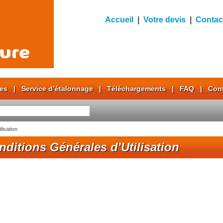
Accueil
|
Votre devis
|
Contac
res
|
Service d’étalonnage
|
Téléchargements
|
FAQ
|
Con
lisation
nditions Générales d'Utilisation