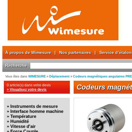
À propos de Wimesure
|
Nos partenaires
|
Service d’étalo
Recherche
Vous êtes dans
WIMESURE
»
Déplacement
»
Codeurs magnétiques angulaires PR
0 article(s) dans votre devis
Codeurs magnét
> Visualisez votre devis
»
Instruments de mesure
»
Interface homme machine
»
Température
»
Humidité
»
Vitesse d'air
»
Force Couple