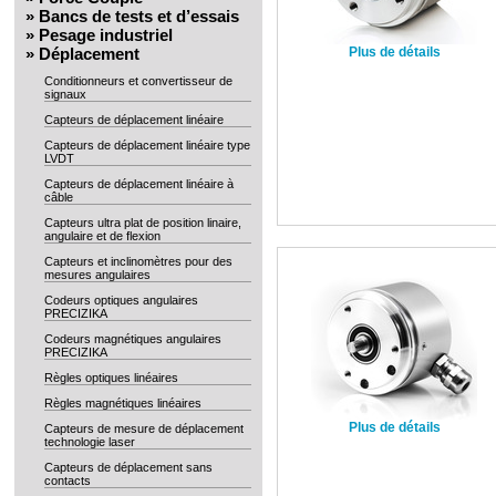
»
Bancs de tests et d’essais
»
Pesage industriel
»
Déplacement
Plus de détails
Conditionneurs et convertisseur de
signaux
Capteurs de déplacement linéaire
Capteurs de déplacement linéaire type
LVDT
Capteurs de déplacement linéaire à
câble
Capteurs ultra plat de position linaire,
angulaire et de flexion
Capteurs et inclinomètres pour des
mesures angulaires
Codeurs optiques angulaires
PRECIZIKA
Codeurs magnétiques angulaires
PRECIZIKA
Règles optiques linéaires
Règles magnétiques linéaires
Plus de détails
Capteurs de mesure de déplacement
technologie laser
Capteurs de déplacement sans
contacts