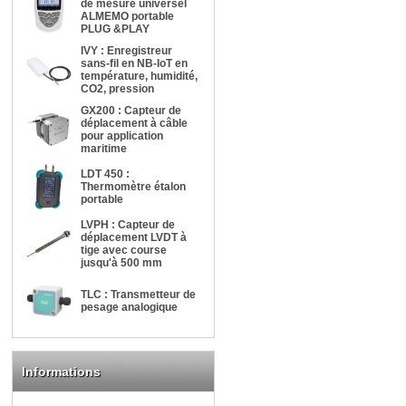
de mesure universel
ALMEMO portable
PLUG &PLAY
IVY : Enregistreur
sans-fil en NB-IoT en
température, humidité,
CO2, pression
GX200 : Capteur de
déplacement à câble
pour application
maritime
LDT 450 :
Thermomètre étalon
portable
LVPH : Capteur de
déplacement LVDT à
tige avec course
jusqu'à 500 mm
TLC : Transmetteur de
pesage analogique
Informations