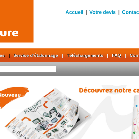
Accueil
|
Votre devis
|
Contac
res
|
Service d’étalonnage
|
Téléchargements
|
FAQ
|
Con