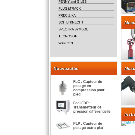
PENNY and GILES
PLUG&TRACK
PRECIZIKA
Mesur
SCHILTKNECHT
SPECTRA SYMBOL
TECNOSOFT
WAYCON
Nouveautés
Mesu
FLC : Capteur de
pesage en
compression pour
pied
Feel FDP :
Transmetteur de
pression différentielle
Inst
PLP : Capteur de
pesage extra plat