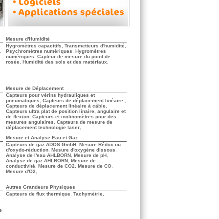
Mesure d'Humidité
s
Hygromètres capacitifs
,
Transmetteurs d'humidité
,
,
Psychromètres numériques
,
Hygromètres
numériques
,
Capteur de mesure du point de
rosée
,
Humidité des sols et des matériaux
,
Mesure de Déplacement
Capteurs pour vérins hydrauliques et
pneumatiques
,
Capteurs de déplacement linéaire
,
Capteurs de déplacement linéaire à câble
,
Capteurs ultra plat de position linaire, angulaire et
de flexion
,
Capteurs et inclinomètres pour des
mesures angulaires
,
Capteurs de mesure de
déplacement technologie laser
,
Mesure et Analyse Eau et Gaz
Capteurs de gaz ADOS GmbH
,
Mesure Rédox ou
d'oxydo-réduction
,
Mesure d'oxygène dissous
,
Analyse de l'eau AHLBORN
,
Mesure de pH
,
Analyse de gaz AHLBORN
,
Mesure de
conductivité
,
Mesure de CO2
,
Mesure de CO
,
Mesure d'O2
,
Autres Grandeurs Physiques
Capteurs de flux thermique
,
Tachymétrie
,
e