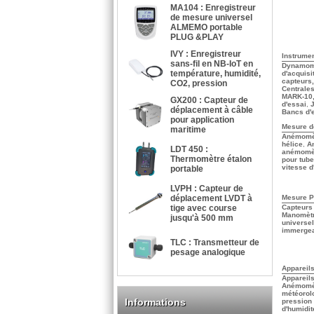
MA104 : Enregistreur
de mesure universel
ALMEMO portable
PLUG &PLAY
IVY : Enregistreur
Instrume
sans-fil en NB-IoT en
Dynamomè
température, humidité,
d'acquisi
capteurs,
CO2, pression
Centrales
MARK-10,
GX200 : Capteur de
d'essai
,
déplacement à câble
Bancs d'e
pour application
Mesure de
maritime
Anémomèt
hélice
,
A
LDT 450 :
anémomè
Thermomètre étalon
pour tube
vitesse d
portable
LVPH : Capteur de
déplacement LVDT à
Mesure P
tige avec course
Capteurs 
Manomètr
jusqu'à 500 mm
universe
immerge
TLC : Transmetteur de
pesage analogique
Appareil
Appareil
Anémomètr
météorol
Informations
pression
d'humidit