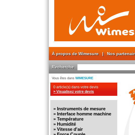
À propos de Wimesure
|
Nos partenai
Recherche
Vous êtes dans
WIMESURE
0 article(s) dans votre devis
> Visualisez votre devis
»
Instruments de mesure
»
Interface homme machine
»
Température
»
Humidité
»
Vitesse d'air
»
Force Couple