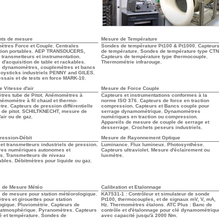
nts de mesure
Mesure de Température
tres Force et Couple
,
Centrales
Sondes de température Pt100 & Pt1000
,
Capteur
tion portables
,
AEP TRANSDUCERS,
de température
,
Sondes de température type CTN
 transmetteurs et instrumentation
,
Capteurs de température type thermocouple
,
 d'acquisition de table et rackables
,
Thermométrie infrarouge
,
 dynamomètres, couplemètres et bancs
Joysticks industriels PENNY and GILES
,
ssais et de tests en force MARK-10
,
 Vitesse d'air
Mesure de Force Couple
res tube de Pitot
,
Anémomètres à
Capteurs et instrumentations conformes à la
némomètre à fil chaud et thermo-
norme ISO 376
,
Capteurs de force en traction
tre
,
Capteurs de pression différentielle
compression
,
Capteurs et Bancs couple pour
 de pitot
,
SCHILTKNECHT, mesure de
serrage dynamométrique
,
Dynamomètres
'air ou de gaz
,
numériques en traction ou compression
,
Appareils de mesure de couple de serrage et
desserrage
,
Crochets peseurs industriels
,
ression-Débit
Mesure de Rayonnement Optique
et transmetteurs industriels de pression
,
Luminance
,
Flux lumineux
,
Photosynthèse
,
es numériques autonomes et
Capteurs ultraviolet
,
Mesure d'éclairement ou
ls
,
Transmetteurs de niveau
luxmètre
,
ables
,
Débitmètres pour liquide ou gaz
,
s de Mesure Météo
Calibration et Etalonnage
s de mesure pour station météorologique
,
KA7531-1 : Contrôleur et simulateur de sonde
es et girouettes pour station
Pt100, thermocouples, et de signaux mV, V, mA,
ogique
,
Pluviomètrie
,
Capteurs de
Hz
,
Thermomètres étalons
,
ATC Plus : Banc de
 atmosphérique
,
Pyranomètres
,
Capteurs
contrôle et d'étalonnage pour clé dynamométriqu
é et température
,
Sondes de
avec capacité jusqu'à 2000 Nm
,