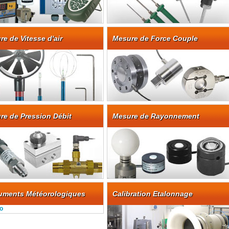
e de Vitesse d'air
Mesure de Force Couple
re de Pression Débit
Mesure de Rayonnement
Optique
ruments Météorologiques
Calibration Etalonnage