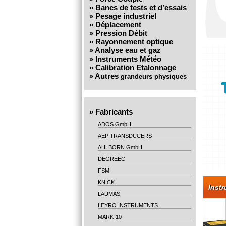
»
Bancs de tests et d’essais
»
Pesage industriel
»
Déplacement
»
Pression Débit
»
Rayonnement optique
»
Analyse eau et gaz
»
Instruments Météo
»
Calibration Etalonnage
»
Autres
grandeurs physiques
»
Fabricants
ADOS GmbH
AEP TRANSDUCERS
AHLBORN GmbH
DEGREEC
FSM
KNICK
Inst
LAUMAS
LEYRO INSTRUMENTS
MARK-10