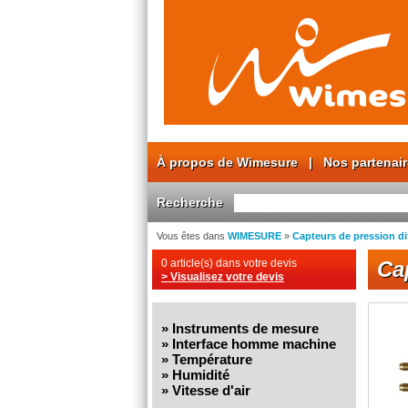
À propos de Wimesure
|
Nos partenai
Recherche
Vous êtes dans
WIMESURE
»
Capteurs de pression dif
0 article(s) dans votre devis
Cap
> Visualisez votre devis
»
Instruments de mesure
»
Interface homme machine
»
Température
»
Humidité
»
Vitesse d'air