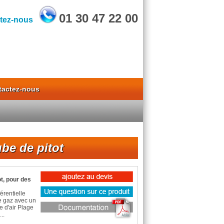
01 30 47 22 00
tez-nous
tactez-nous
ube de pitot
ot, pour des
rentielle
de gaz avec un
e d'air Plage
..