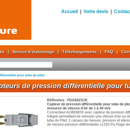
Accueil
|
Votre devis
|
Contac
res
|
Service d’étalonnage
|
Téléchargements
|
FAQ
|
Con
férentielle pour tube de pitot
teurs de pression différentielle pour t
Référence : FDA602S1K
Capteur de pression différentielle pour tube de pit
mesures de vitesse d'air de 1 à 40 m/s
Connecteur ALMEMO® avec capteur de pression diffé
intégré permettant de mesurer une vitesse d'air ou 
tube de Pitot. 2 canaux de mesure, pression et vitess
de mesure pression différentielle ±1250 Pa Plage de.