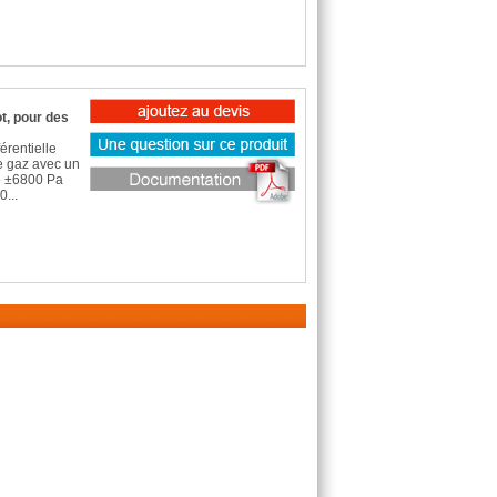
ot, pour des
rentielle
de gaz avec un
le ±6800 Pa
...