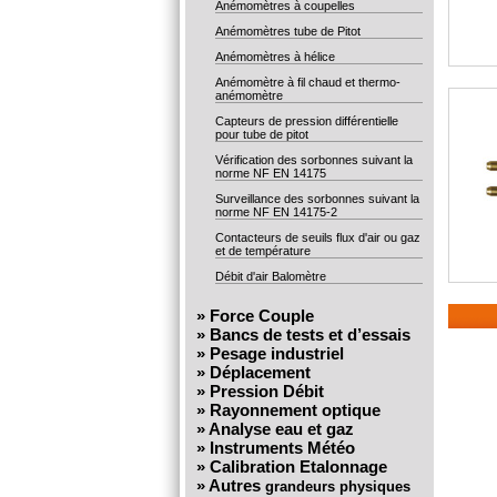
Anémomètres à coupelles
Anémomètres tube de Pitot
Anémomètres à hélice
Anémomètre à fil chaud et thermo-
anémomètre
Capteurs de pression différentielle
pour tube de pitot
Vérification des sorbonnes suivant la
norme NF EN 14175
Surveillance des sorbonnes suivant la
norme NF EN 14175-2
Contacteurs de seuils flux d'air ou gaz
et de température
Débit d'air Balomètre
»
Force Couple
»
Bancs de tests et d’essais
»
Pesage industriel
»
Déplacement
»
Pression Débit
»
Rayonnement optique
»
Analyse eau et gaz
»
Instruments Météo
»
Calibration Etalonnage
»
Autres
grandeurs physiques