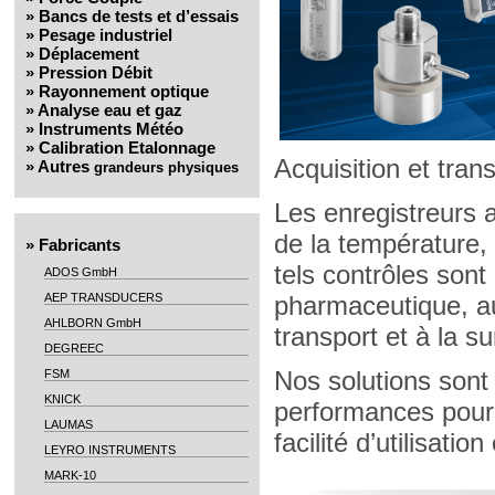
»
Bancs de tests et d’essais
»
Pesage industriel
»
Déplacement
»
Pression Débit
»
Rayonnement optique
»
Analyse eau et gaz
»
Instruments Météo
»
Calibration Etalonnage
Acquisition et tran
»
Autres
grandeurs physiques
Les enregistreurs 
de la température,
»
Fabricants
tels contrôles sont
ADOS GmbH
AEP TRANSDUCERS
pharmaceutique, au 
AHLBORN GmbH
transport et à la s
DEGREEC
Nos solutions sont
FSM
KNICK
performances pour 
LAUMAS
facilité d’utilisatio
LEYRO INSTRUMENTS
MARK-10