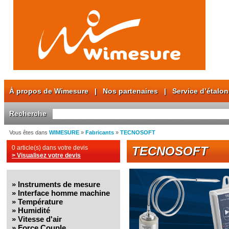
À propos de Wimesure
|
Nos partenaires
|
Service d’étalo
Recherche
Vous êtes dans
WIMESURE
»
Fabricants
»
TECNOSOFT
0 article(s) dans votre devis
TECNOSOFT
> Visualisez votre devis
»
Instruments de mesure
»
Interface homme machine
»
Température
»
Humidité
»
Vitesse d'air
»
Force Couple