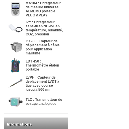
MA104 : Enregistreur
de mesure universel
ALMEMO portable
PLUG &PLAY
IVY : Enregistreur
sans-fil en NB-IoT en
température, humidité,
CO2, pression
GX200 : Capteur de
déplacement à câble
pour application
maritime
LDT 450 :
Thermomètre étalon
portable
LVPH : Capteur de
déplacement LVDT à
tige avec course
jusqu'à 500 mm
TLC : Transmetteur de
pesage analogique
Informations