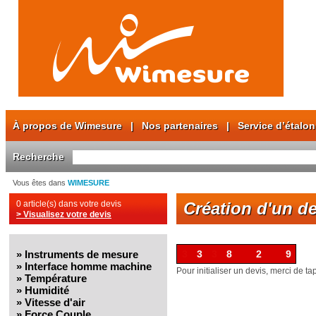
À propos de Wimesure
|
Nos partenaires
|
Service d’étalo
Recherche
Vous êtes dans
WIMESURE
0 article(s) dans votre devis
Création d'un de
> Visualisez votre devis
»
Instruments de mesure
3
3
3
8
2
2
2
9
»
Interface homme machine
Pour initialiser un devis, merci de ta
»
Température
»
Humidité
»
Vitesse d'air
»
Force Couple