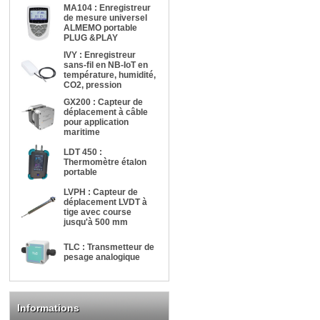
MA104 : Enregistreur
de mesure universel
ALMEMO portable
PLUG &PLAY
IVY : Enregistreur
sans-fil en NB-IoT en
température, humidité,
CO2, pression
GX200 : Capteur de
déplacement à câble
pour application
maritime
LDT 450 :
Thermomètre étalon
portable
LVPH : Capteur de
déplacement LVDT à
tige avec course
jusqu'à 500 mm
TLC : Transmetteur de
pesage analogique
Informations