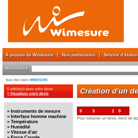
À propos de Wimesure
|
Nos partenaires
|
Service d’étalo
Recherche
Vous êtes dans
WIMESURE
0 article(s) dans votre devis
Création d'un de
> Visualisez votre devis
»
Instruments de mesure
9
1
5
4
9
2
9
1
»
Interface homme machine
Pour initialiser un devis, merci de ta
»
Température
»
Humidité
»
Vitesse d'air
»
Force Couple