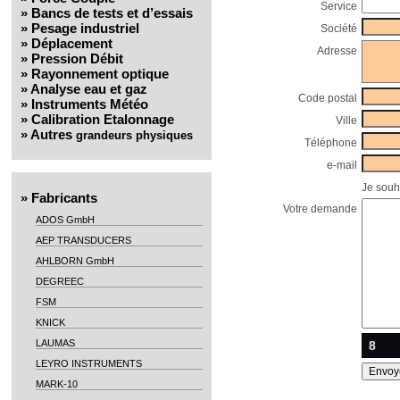
Service
»
Bancs de tests et d’essais
»
Pesage industriel
Société
»
Déplacement
Adresse
»
Pression Débit
»
Rayonnement optique
»
Analyse eau et gaz
Code postal
»
Instruments Météo
»
Calibration Etalonnage
Ville
»
Autres
grandeurs physiques
Téléphone
e-mail
Je souh
»
Fabricants
Votre demande
ADOS GmbH
AEP TRANSDUCERS
AHLBORN GmbH
DEGREEC
FSM
KNICK
LAUMAS
8
4
LEYRO INSTRUMENTS
MARK-10