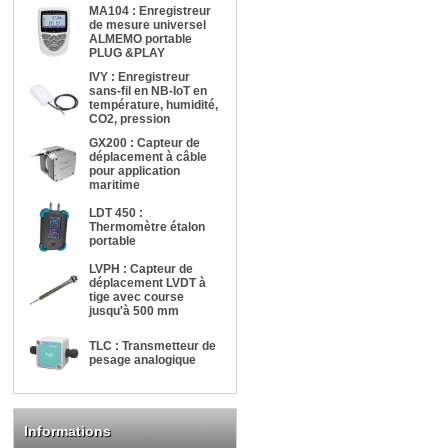
MA104 : Enregistreur
de mesure universel
ALMEMO portable
PLUG &PLAY
IVY : Enregistreur
sans-fil en NB-IoT en
température, humidité,
CO2, pression
GX200 : Capteur de
déplacement à câble
pour application
maritime
LDT 450 :
Thermomètre étalon
portable
LVPH : Capteur de
déplacement LVDT à
tige avec course
jusqu'à 500 mm
TLC : Transmetteur de
pesage analogique
Informations