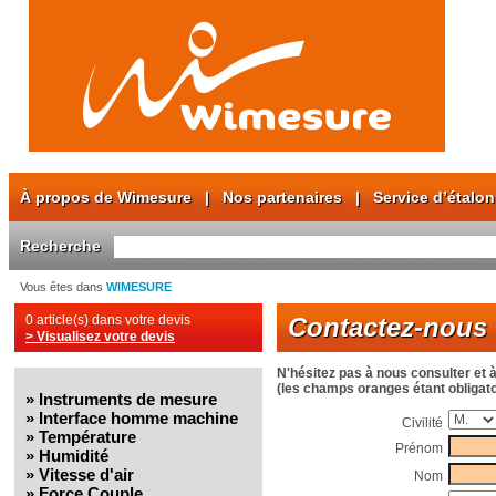
À propos de Wimesure
|
Nos partenaires
|
Service d’étalo
Recherche
Vous êtes dans
WIMESURE
0 article(s) dans votre devis
Contactez-nous
> Visualisez votre devis
N'hésitez pas à nous consulter et 
(les champs oranges étant obligato
»
Instruments de mesure
»
Interface homme machine
Civilité
»
Température
Prénom
»
Humidité
»
Vitesse d'air
Nom
»
Force Couple